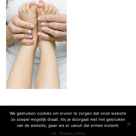
We gebruiken cookies om ervoor te zorgen dat onze website
zo soepel mogelijk draait. Als je doorgaat met het gebruiken
Copyright 2015 Huis van het Kind - Alle rechten voorbehouden -
Privacy
van de website, gaan we er vanuit dat ermee instemt.
policy
Ok
Privacy policy
Ontwikkeld door Best4u Group B.V.B.A