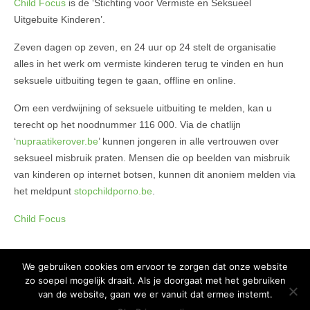
Child Focus
is de ‘Stichting voor Vermiste en Seksueel
Uitgebuite Kinderen’.
Zeven dagen op zeven, en 24 uur op 24 stelt de organisatie
alles in het werk om vermiste kinderen terug te vinden en hun
seksuele uitbuiting tegen te gaan, offline en online.
Om een verdwijning of seksuele uitbuiting te melden, kan u
terecht op het noodnummer 116 000. Via de chatlijn
‘
nupraatikerover.be
’ kunnen jongeren in alle vertrouwen over
seksueel misbruik praten. Mensen die op beelden van misbruik
van kinderen op internet botsen, kunnen dit anoniem melden via
het meldpunt
stopchildporno.be
.
Child Focus
We gebruiken cookies om ervoor te zorgen dat onze website
zo soepel mogelijk draait. Als je doorgaat met het gebruiken
Copyright 2015 Huis van het Kind - Alle rechten voorbehouden -
Privacy
van de website, gaan we er vanuit dat ermee instemt.
policy