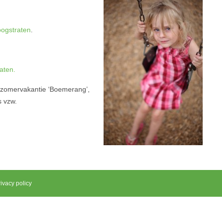
oogstraten
.
aten.
e zomervakantie ‘Boemerang’,
s vzw.
ivacy policy