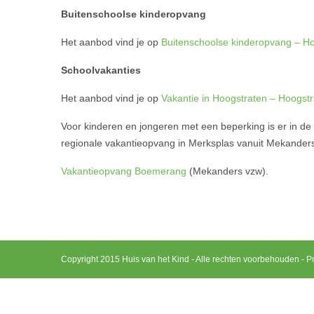
Buitenschoolse kinderopvang
Het aanbod vind je op
Buitenschoolse kinderopvang – H
Schoolvakanties
Het aanbod vind je op
Vakantie in Hoogstraten – Hoogstr
Voor kinderen en jongeren met een beperking is er in d
regionale vakantieopvang in Merksplas vanuit Mekander
Vakantieopvang Boemerang
(Mekanders vzw).
Copyright 2015 Huis van het Kind - Alle rechten voorbehouden -
Pr