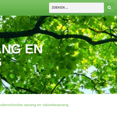
ANG EN
G
uitenschoolse opvang en vakantieopvang