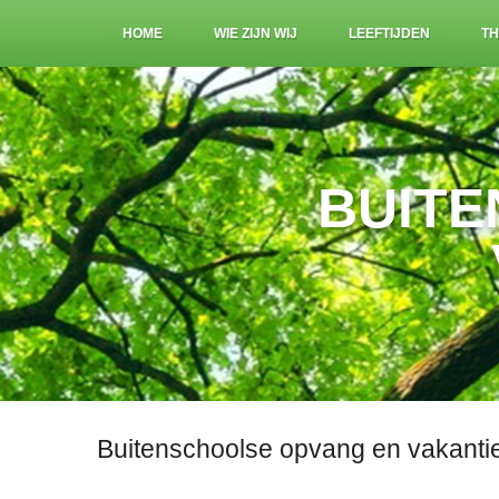
HOME
WIE ZIJN WIJ
LEEFTIJDEN
TH
BUITE
Buitenschoolse opvang en vakant