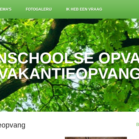
EMA’S
FOTOGALERIJ
IK HEB EEN VRAAG
NSCHOOLSE OPV
VAKANTIEOPVAN
ieopvang
B