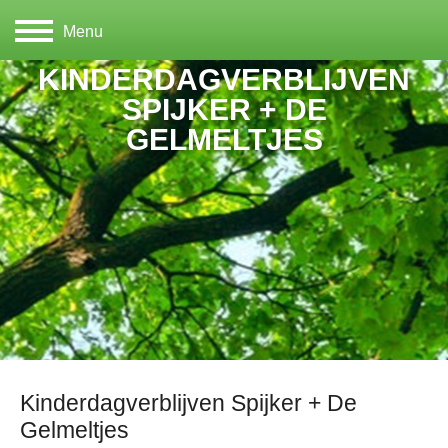
Menu
KINDERDAGVERBLIJVEN
SPIJKER + DE
GELMELTJES
Kinderdagverblijven Spijker + De
Gelmeltjes