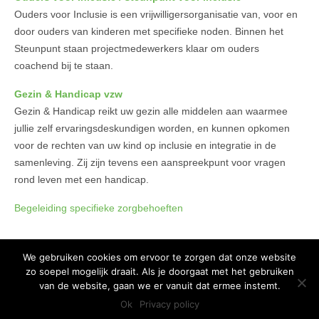
Ouders voor Inclusie is een vrijwilligersorganisatie van, voor en
door ouders van kinderen met specifieke noden. Binnen het
Steunpunt staan projectmedewerkers klaar om ouders
coachend bij te staan.
Gezin & Handicap vzw
Gezin & Handicap reikt uw gezin alle middelen aan waarmee
jullie zelf ervaringsdeskundigen worden, en kunnen opkomen
voor de rechten van uw kind op inclusie en integratie in de
samenleving. Zij zijn tevens een aanspreekpunt voor vragen
rond leven met een handicap.
Begeleiding specifieke zorgbehoeften
We gebruiken cookies om ervoor te zorgen dat onze website
zo soepel mogelijk draait. Als je doorgaat met het gebruiken
Copyright 2015 Huis van het Kind - Alle rechten voorbehouden -
Privacy
van de website, gaan we er vanuit dat ermee instemt.
policy
Ok
Privacy policy
Ontwikkeld door Best4u Group B.V.B.A