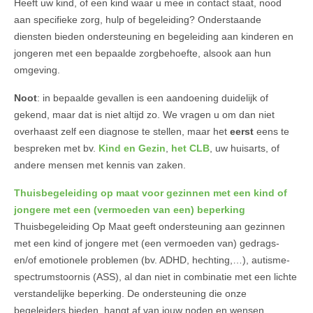
Heeft uw kind, of een kind waar u mee in contact staat, nood
aan specifieke zorg, hulp of begeleiding? Onderstaande
diensten bieden ondersteuning en begeleiding aan kinderen en
jongeren met een bepaalde zorgbehoefte, alsook aan hun
omgeving.
Noot
: in bepaalde gevallen is een aandoening duidelijk of
gekend, maar dat is niet altijd zo. We vragen u om dan niet
overhaast zelf een diagnose te stellen, maar het
eerst
eens te
bespreken met bv.
Kind en Gezin
,
het CLB
, uw huisarts, of
andere mensen met kennis van zaken.
Thuisbegeleiding op maat voor gezinnen met een kind of
jongere met een (vermoeden van een) beperking
Thuisbegeleiding Op Maat geeft ondersteuning aan gezinnen
met een kind of jongere met (een vermoeden van) gedrags-
en/of emotionele problemen (bv. ADHD, hechting,…), autisme-
spectrumstoornis (ASS), al dan niet in combinatie met een lichte
verstandelijke beperking. De ondersteuning die onze
begeleiders bieden, hangt af van jouw noden en wensen.