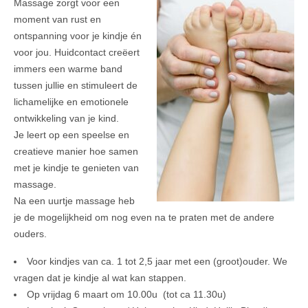
Massage zorgt voor een
moment van rust en
ontspanning voor je kindje én
voor jou. Huidcontact creëert
immers een warme band
tussen jullie en stimuleert de
lichamelijke en emotionele
ontwikkeling van je kind.
Je leert op een speelse en
creatieve manier hoe samen
met je kindje te genieten van
massage.
Na een uurtje massage heb
je de mogelijkheid om nog even na te praten met de andere
ouders.
Voor kindjes van ca. 1 tot 2,5 jaar met een (groot)ouder. We
vragen dat je kindje al wat kan stappen.
Op vrijdag 6 maart om 10.00u (tot ca 11.30u)