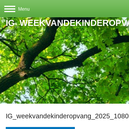
Menu
IG_WEEKVANDEKINDEROPVA
IG_weekvandekinderopvang_2025_108