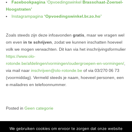
Facebookpagina
‘Opvoedingswinkel
Brasschaat-Zoersel-
Hoogstraten’
Instagrampagina
‘Opvoedingswinkel.br.zo.ho’
Zoals steeds zijn deze infoavonden
gratis
, maar we vragen wel
om even
in te schrijven
, zodat we kunnen inschatten hoeveel
volk we mogen verwachten. Dit kan via het inschrijvingsformulier
https://www.olo-
rotonde.be/afdelingen/vormingen/oudergroepen-en-vormingen/
,
via mail naar
inschrijven@olo-rotonde.be
of via 03/270 06 73
(voormiddag). Vermeld steeds je naam, hoeveel personen, een
e-mailadres en telefoonnummer.
Posted in
Geen categorie
We gebruiken cookies om ervoor te zorgen dat onze website