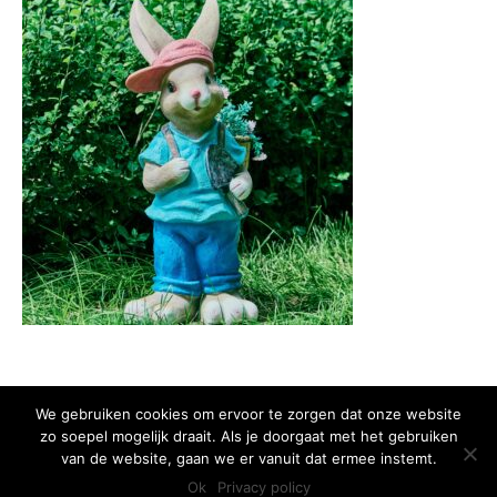
We gebruiken cookies om ervoor te zorgen dat onze website
zo soepel mogelijk draait. Als je doorgaat met het gebruiken
Copyright 2015 Huis van het Kind - Alle rechten voorbehouden -
Privacy
van de website, gaan we er vanuit dat ermee instemt.
policy
Ok
Privacy policy
Ontwikkeld door Best4u Group B.V.B.A