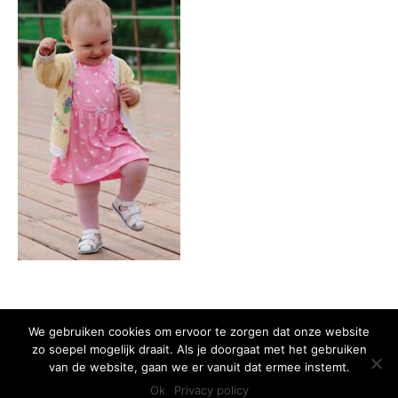
We gebruiken cookies om ervoor te zorgen dat onze website
zo soepel mogelijk draait. Als je doorgaat met het gebruiken
Copyright 2015 Huis van het Kind - Alle rechten voorbehouden -
Privacy
van de website, gaan we er vanuit dat ermee instemt.
policy
Ok
Privacy policy
Ontwikkeld door Best4u Group B.V.B.A