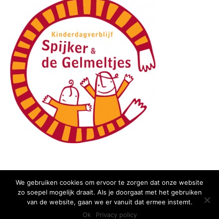
We gebruiken cookies om ervoor te zorgen dat onze website
zo soepel mogelijk draait. Als je doorgaat met het gebruiken
Copyright 2015 Huis van het Kind - Alle rechten voorbehouden -
Privacy
van de website, gaan we er vanuit dat ermee instemt.
policy
Ok
Privacy policy
Ontwikkeld door Best4u Group B.V.B.A