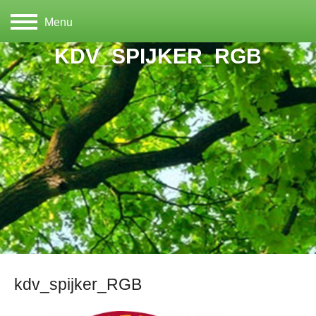
Menu
KDV_SPIJKER_RGB
kdv_spijker_RGB