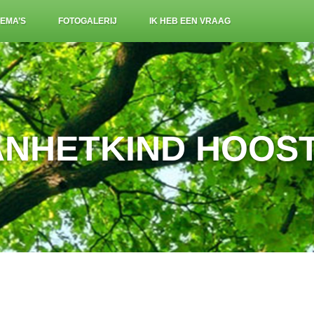
EMA’S
FOTOGALERIJ
IK HEB EEN VRAAG
ANHETKIND HOOS