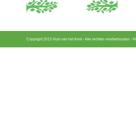
Copyright 2015 Huis van het Kind - Alle rechten voorbehouden -
Pr