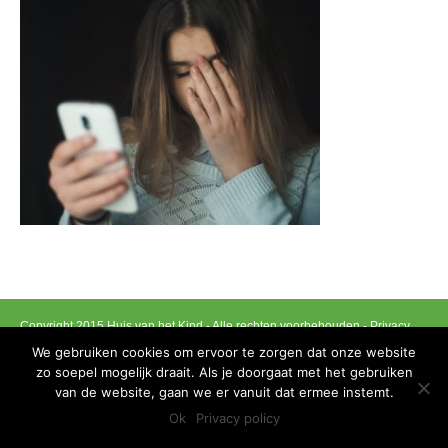
Copyright 2015 Huis van het Kind - Alle rechten voorbehouden -
Privacy
policy
We gebruiken cookies om ervoor te zorgen dat onze website
zo soepel mogelijk draait. Als je doorgaat met het gebruiken
Ontwikkeld door Best4u Group B.V.B.A
van de website, gaan we er vanuit dat ermee instemt.
Ok
Privacy policy