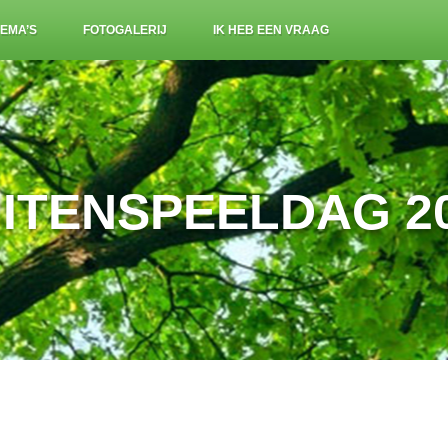
EMA’S
FOTOGALERIJ
IK HEB EEN VRAAG
ITENSPEELDAG 2