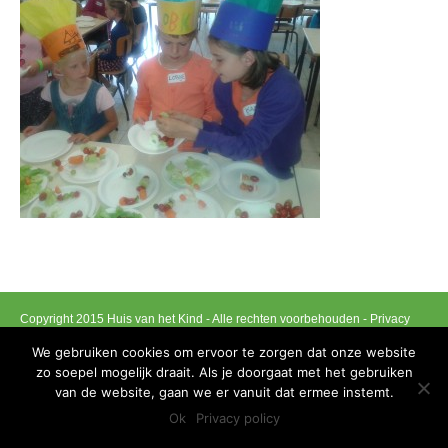
Copyright 2015 Huis van het Kind - Alle rechten voorbehouden -
Privacy
policy
We gebruiken cookies om ervoor te zorgen dat onze website
Ontwikkeld door Best4u Group B.V.B.A
zo soepel mogelijk draait. Als je doorgaat met het gebruiken
van de website, gaan we er vanuit dat ermee instemt.
Ok
Privacy policy