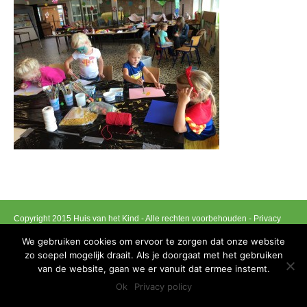
Copyright 2015 Huis van het Kind - Alle rechten voorbehouden -
Privacy
policy
We gebruiken cookies om ervoor te zorgen dat onze website
Ontwikkeld door Best4u Group B.V.B.A
zo soepel mogelijk draait. Als je doorgaat met het gebruiken
van de website, gaan we er vanuit dat ermee instemt.
Ok
Privacy policy