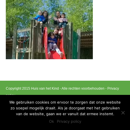
Copyright 2015 Huis van het Kind - Alle rechten voorbehouden -
Privacy
policy
We gebruiken cookies om ervoor te zorgen dat onze website
Ontwikkeld door Best4u Group B.V.B.A
zo soepel mogelijk draait. Als je doorgaat met het gebruiken
van de website, gaan we er vanuit dat ermee instemt.
Ok
Privacy policy