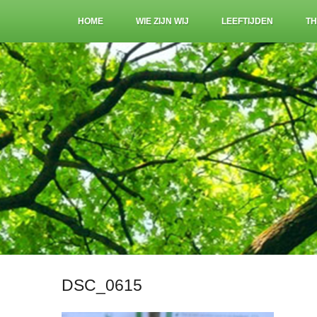
HOME
WIE ZIJN WIJ
LEEFTIJDEN
TH
DSC_0615