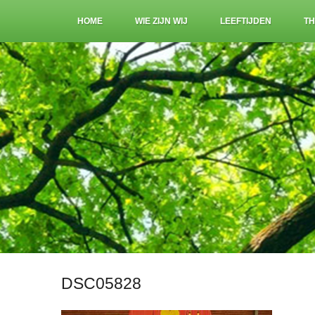
HOME
WIE ZIJN WIJ
LEEFTIJDEN
TH
DSC05828