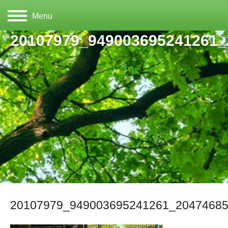
Menu
20107979_949003695241261
20107979_949003695241261_2047468