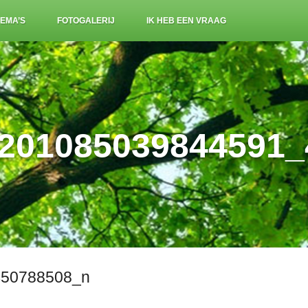
EMA’S
FOTOGALERIJ
IK HEB EEN VRAAG
201085039844591
450788508_n