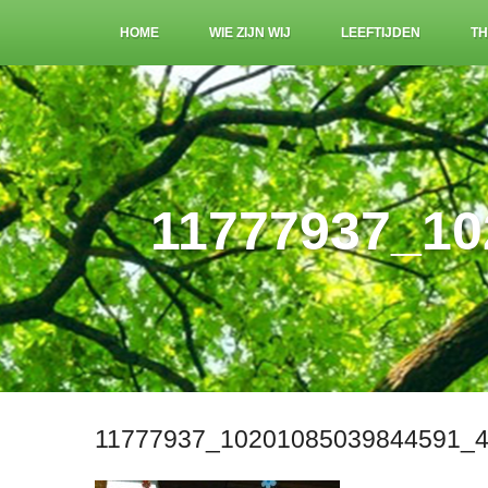
HOME
WIE ZIJN WIJ
LEEFTIJDEN
TH
11777937_10
11777937_10201085039844591_