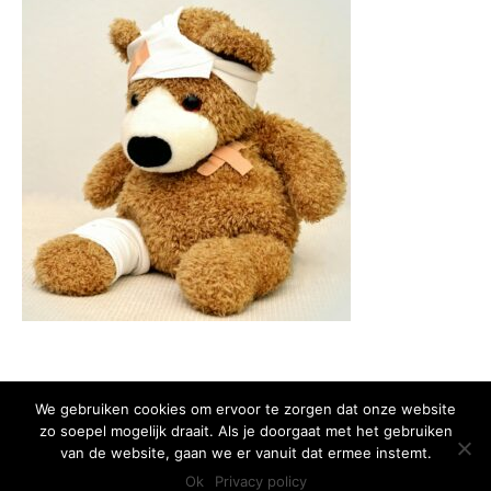
We gebruiken cookies om ervoor te zorgen dat onze website
zo soepel mogelijk draait. Als je doorgaat met het gebruiken
Copyright 2015 Huis van het Kind - Alle rechten voorbehouden -
Privacy
van de website, gaan we er vanuit dat ermee instemt.
policy
Ok
Privacy policy
Ontwikkeld door Best4u Group B.V.B.A