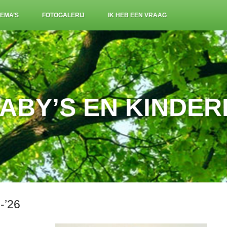
EMA’S
FOTOGALERIJ
IK HEB EEN VRAAG
ABY’S EN KINDERE
-’26