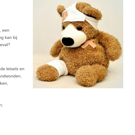
, een
ng kan bij
geval?
de letsels en
randwonden,
kken,
n;