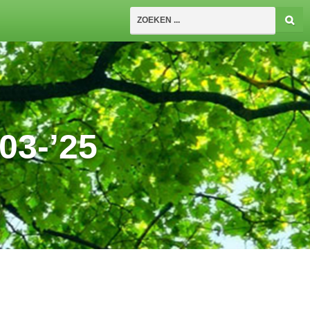
3-’25