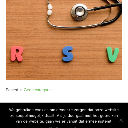
Posted in
Geen categorie
We gebruiken cookies om ervoor te zorgen dat onze website
zo soepel mogelijk draait. Als je doorgaat met het gebruiken
Copyright 2015 Huis van het Kind - Alle rechten voorbehouden -
Privacy
van de website, gaan we er vanuit dat ermee instemt.
policy