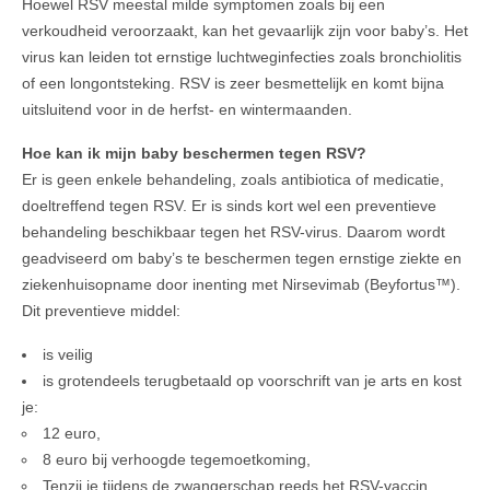
Hoewel RSV meestal milde symptomen zoals bij een
verkoudheid veroorzaakt, kan het gevaarlijk zijn voor baby’s. Het
virus kan leiden tot ernstige luchtweginfecties zoals bronchiolitis
of een longontsteking. RSV is zeer besmettelijk en komt bijna
uitsluitend voor in de herfst- en wintermaanden.
Hoe kan ik mijn baby beschermen tegen RSV?
Er is geen enkele behandeling, zoals antibiotica of medicatie,
doeltreffend tegen RSV. Er is sinds kort wel een preventieve
behandeling beschikbaar tegen het RSV-virus. Daarom wordt
geadviseerd om baby’s te beschermen tegen ernstige ziekte en
ziekenhuisopname door inenting met Nirsevimab (Beyfortus™).
Dit preventieve middel:
is veilig
is grotendeels terugbetaald op voorschrift van je arts en kost
je:
12 euro,
8 euro bij verhoogde tegemoetkoming,
Tenzij je tijdens de zwangerschap reeds het RSV-vaccin