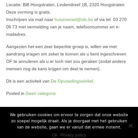
Locatie: BiB Hoogstraten, Lindendreef 1B, 2320 Hoogstraten
Deze vorming is gratis.
Inschrijven via mail naar
huiszoersel@olo.be
of via tel. 03 270
06 73 met vermelding van je naam, telefoonnummer en e-
mailadres.
Aangezien het een zeer beperkte groep is, willen we met
aandrang vragen om zeker te komen als u bent ingeschreven
OF te annuleren als u er toch niet zou geraken (zodat andere
mensen nog de kans krijgen om deel te nemen).
Dit is een activiteit van
De Opvoedingswinkel
.
Posted in
Geen categorie
We gebruiken cookies om ervoor te zorgen dat onze website
zo soepel mogelijk draait. Als je doorgaat met het gebruiken
Copyright 2015 Huis van het Kind - Alle rechten voorbehouden -
Privacy
van de website, gaan we er vanuit dat ermee instemt.
policy
Ok
Privacy policy
Ontwikkeld door Best4u Group B.V.B.A