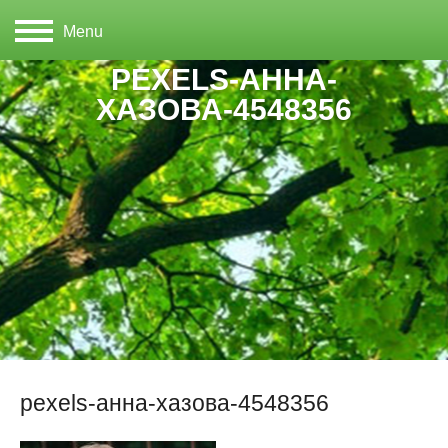
Menu
PEXELS-АННА-
ХАЗОВА-4548356
pexels-анна-хазова-4548356