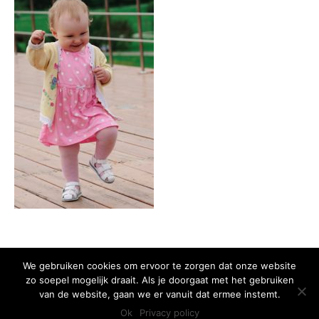
We gebruiken cookies om ervoor te zorgen dat onze website
zo soepel mogelijk draait. Als je doorgaat met het gebruiken
Copyright 2015 Huis van het Kind - Alle rechten voorbehouden -
Privacy
van de website, gaan we er vanuit dat ermee instemt.
policy
Ok
Privacy policy
Ontwikkeld door Best4u Group B.V.B.A